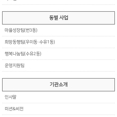
동별 사업
마을성장팀(번3동)
희망동행팀(우이동·수유1동)
행복나눔팀(수유2동)
운영지원팀
기관소개
인사말
미션&비전