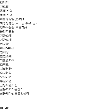
갤러리
자료집
동별 사업
동별 사업
마을성장팀(번3동)
희망동행팀(우이동·수유1동)
행복나눔팀(수유2동)
운영지원팀
기관소개
기관소개
인사말
미션&비전
인재상
법인소개
기관발자취
조직도
시설현황
오시는길
부설기관
부설기관
삼동어린이집
삼동지역아동센터
삼동재가방문요양센터
HOME