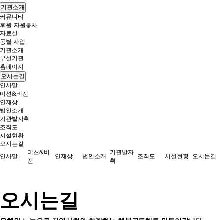
기관소개
커뮤니티
후원·자원봉사
자료실
동별 사업
기관소개
부설기관
홈페이지
오시는길
인사말
미션&비전
인재상
법인소개
기관발자취
조직도
시설현황
오시는길
미션&비
기관발자
인사말
인재상
법인소개
조직도
시설현황
오시는길
전
취
오시는길