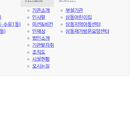
기관소개
부설기관
)
인사말
삼동어린이집
·수유1동)
미션&비전
삼동지역아동센터
동)
인재상
삼동재가방문요양센터
법인소개
기관발자취
조직도
시설현황
오시는길