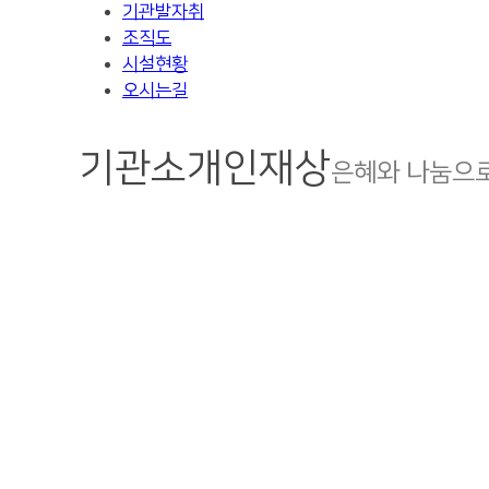
기관발자취
조직도
시설현황
오시는길
기관소개
인재상
은혜와 나눔으