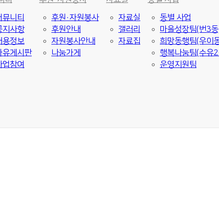
커뮤니티
후원·자원봉사
자료실
동별 사업
공지사항
후원안내
갤러리
마을성장팀(번3동
채용정보
자원봉사안내
자료집
희망동행팀(우이동
자유게시판
나눔가게
행복나눔팀(수유2
사업참여
운영지원팀