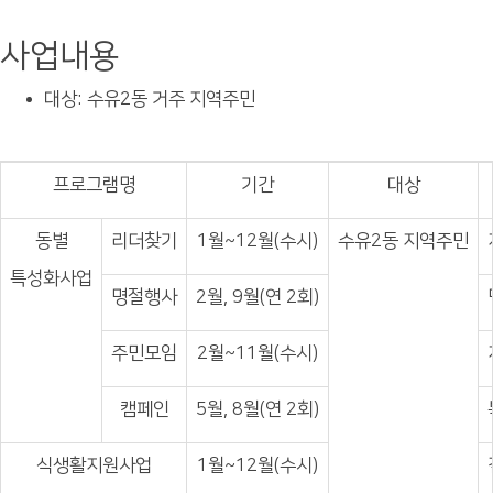
사업내용
대상: 수유2동 거주 지역주민
프로그램명
기간
대상
동별
리더찾기
1월~12월(수시)
수유2동 지역주민
특성화사업
명절행사
2월, 9월(연 2회)
주민모임
2월~11월(수시)
캠페인
5월, 8월(연 2회)
식생활지원사업
1월~12월(수시)