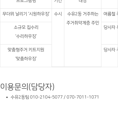
프로그램명
기간
대상
무더위 날리기 ‘시원하우징’
수시
수유2동 거주하는
여름철 
주거취약계층 주민
소규모 집수리
당사자 
‘수리하우징’
맞춤형주거 키트지원
당사자 
‘맞춤하우징’
이용문의(담당자)
수유2동팀 010-2104-5077 / 070-7011-1071