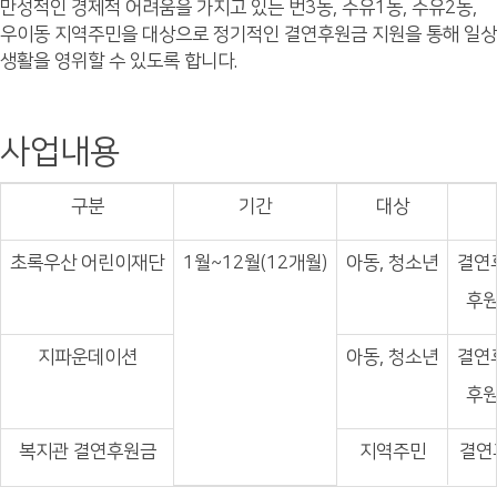
만성적인 경제적 어려움을 가지고 있는 번3동, 수유1동, 수유2동,
우이동 지역주민을 대상으로 정기적인 결연후원금 지원을 통해 일상
생활을 영위할 수 있도록 합니다.
사업내용
구분
기간
대상
초록우산 어린이재단
1월~12월(12개월)
아동, 청소년
결연
후원
지파운데이션
아동, 청소년
결연
후원
복지관 결연후원금
지역주민
결연