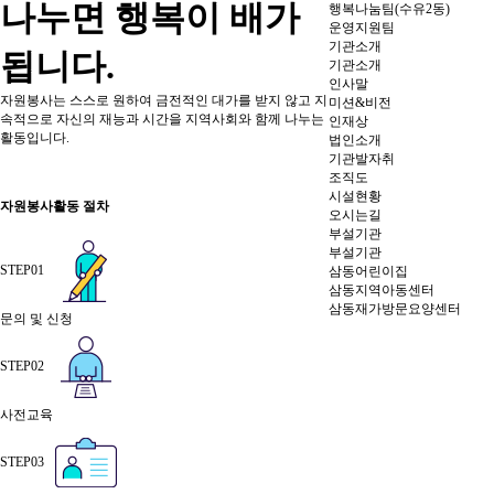
나누면 행복이 배가
행복나눔팀(수유2동)
운영지원팀
기관소개
됩니다.
기관소개
인사말
자원봉사는 스스로 원하여 금전적인 대가를 받지 않고 지
미션&비전
속적으로 자신의 재능과 시간을 지역사회와 함께 나누는
인재상
활동입니다.
법인소개
기관발자취
조직도
시설현황
자원봉사활동 절차
오시는길
부설기관
부설기관
STEP01
삼동어린이집
삼동지역아동센터
삼동재가방문요양센터
문의 및 신청
STEP02
사전교육
STEP03