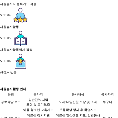
자원봉사자 등록카드 작성
STEP04
자원봉사활동
STEP05
자원봉사활동일지 작성
STEP06
인증서 발급
자원봉사활동 안내
유형
봉사처
봉사내용
봉사자격
밑반찬/도시락
경로식당 보조
도시락/밑반찬 포장 및 조리
누구나
포장 및 조리보조
아동·청소년 교육지도
초등학생 방과 후 학습지도
어르신 정서지원
어르신 일상생활 지도, 말벗봉사