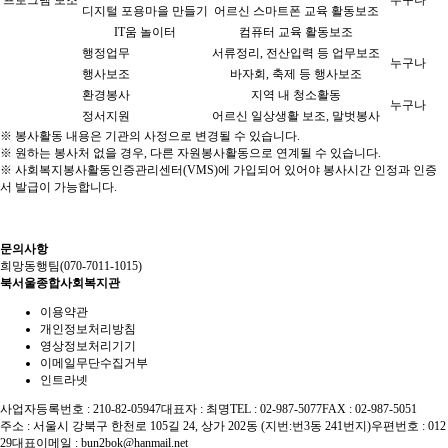
프로그램 보조
누구나
디지털 포용마을 만들기
어르신 스마트폰 교육 활동보조
IT움 놀이터
컴퓨터 교육 활동보조
행정업무
서류정리, 전산입력 등 업무보조
누구나
행사보조
바자회, 축제 등 행사보조
환경봉사
지역 내 청소활동
누구나
정서지원
어르신 일상생활 보조, 말벗봉사
※ 봉사활동 내용은 기관의 사정으로 변경될 수 있습니다.
※ 원하는 봉사처 없을 경우, 다른 자원봉사활동으로 연계될 수 있습니다.
※ 사회복지봉사활동인증관리센터(VMS)에 가입되어 있어야 봉사시간 인정과 인증
서 발급이 가능합니다.
문의사항
희망동행팀(070-7011-1015)
북서울종합사회복지관
이용약관
개인정보처리방침
영상정보처리기기
이메일무단수집거부
인트라넷
사업자등록번호 : 210-82-05947
대표자 : 최명
TEL : 02-987-5077
FAX : 02-987-5051
주소 : 서울시 강북구 한천로 105길 24, 상가 202동 (지번:번3동 241번지)
우편번호 : 012
29
대표이메일 :
bun2bok@hanmail.net