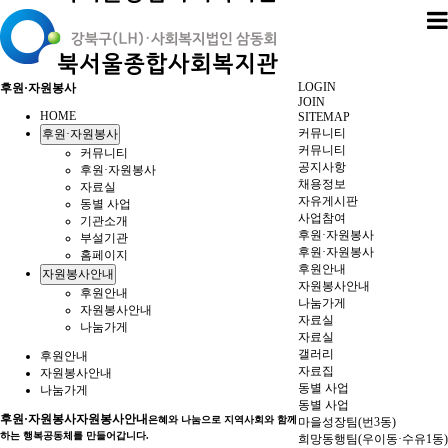
LOGIN
후원·자원봉사
JOIN
HOME
SITEMAP
커뮤니티
후원·자원봉사
커뮤니티
커뮤니티
공지사항
후원·자원봉사
채용정보
자료실
자유게시판
동별 사업
사업참여
기관소개
후원·자원봉사
부설기관
후원·자원봉사
홈페이지
후원안내
자원봉사안내
자원봉사안내
후원안내
나눔가게
자원봉사안내
자료실
나눔가게
자료실
갤러리
후원안내
자료집
자원봉사안내
동별 사업
나눔가게
동별 사업
후원·자원봉사
자원봉사안내
은혜와 나눔으로 지역사회와 함께
마을성장팀(번3동)
하는 행복공동체를 만들어갑니다.
희망동행팀(우이동·수유1동)