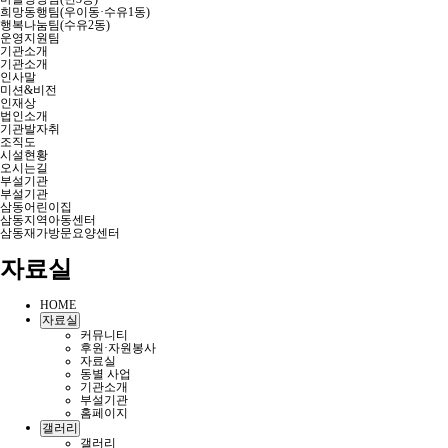
희망동행팀(우이동·수유1동)
행복나눔팀(수유2동)
운영지원팀
기관소개
기관소개
인사말
미션&비전
인재상
법인소개
기관발자취
조직도
시설현황
오시는길
부설기관
부설기관
삼동어린이집
삼동지역아동센터
삼동재가방문요양센터
자료실
HOME
자료실
커뮤니티
후원·자원봉사
자료실
동별 사업
기관소개
부설기관
홈페이지
갤러리
갤러리