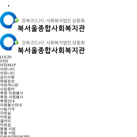
LOGIN
JOIN
SITEMAP
커뮤니티
커뮤니티
공지사항
채용정보
자유게시판
사업참여
후원·자원봉사
후원·자원봉사
후원안내
자원봉사안내
나눔가게
자료실
자료실
갤러리
자료집
동별 사업
동별 사업
마을성장팀(번3동)