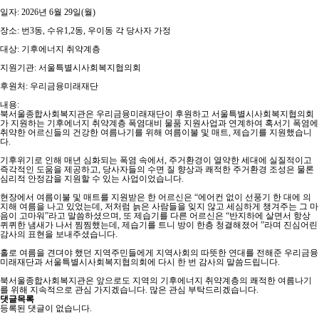
일자: 2026년 6월 29일(월)
장소: 번3동, 수유1,2동, 우이동 각 당사자 가정
대상: 기후에너지 취약계층
지원기관: 서울특별시사회복지협의회
후원처: 우리금융미래재단
내용:
북서울종합사회복지관은 우리금융미래재단이 후원하고 서울특별시사회복지협의회
가 지원하는 기후에너지 취약계층 폭염대비 물품 지원사업과 연계하여 혹서기 폭염에
취약한 어르신들의 건강한 여름나기를 위해 여름이불 및 매트, 제습기를 지원했습니
다.
기후위기로 인해 매년 심화되는 폭염 속에서, 주거환경이 열약한 세대에 실질적이고
즉각적인 도움을 제공하고, 당사자들의 수면 질 향상과 쾌적한 주거환경 조성은 물론
심리적 안정감을 지원할 수 있는 사업이었습니다.
현장에서 여름이불 및 매트를 지원받은 한 어르신은 “에어컨 없이 선풍기 한 대에 의
지해 여름을 나고 있었는데, 저처럼 늙은 사람들을 잊지 않고 세심하게 챙겨주는 그 마
음이 고마워”라고 말씀하셨으며, 또 제습기를 다른 어르신은 “반지하에 살면서 항상
퀴퀴한 냄새가 나서 찜찜했는데, 제습기를 트니 방이 한층 청결해졌어 ”라며 진심어린
감사의 표현을 보내주셨습니다.
홀로 여름을 견뎌야 했던 지역주민들에게 지역사회의 따뜻한 연대를 전해준 우리금융
미래재단과 서울특별시사회복지협의회에 다시 한 번 감사의 말씀드립니다.
북서울종합사회복지관은 앞으로도 지역의 기후에너지 취약계층의 쾌적한 여름나기
를 위해 지속적으로 관심 가지겠습니다. 많은 관심 부탁드리겠습니다.
댓글목록
등록된 댓글이 없습니다.