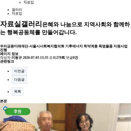
자료집
갤러리
자료집
자료실
갤러리
은혜와 나눔으로 지역사회와 함께하
는 행복공동체를 만들어갑니다.
우리금융미래재단-서울시사회복지협의회 기후에너지 취약계층 폭염물품 지원사업
진행
페이지 정보
작성자
이동규
2026-07-03 13:35
조회
278회
댓글
0건
관련링크
이전글
다음글
목록
본문