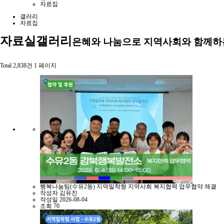
자료집
갤러리
자료집
자료실
갤러리
은혜와 나눔으로 지역사회와 함께하
Total 2,838건
1 페이지
행복나눔팀(수유2동) 지역밀착형 지역사회 복지협력 업무협약 체결
작성자
김유진
작성일
2026-08-04
조회
70