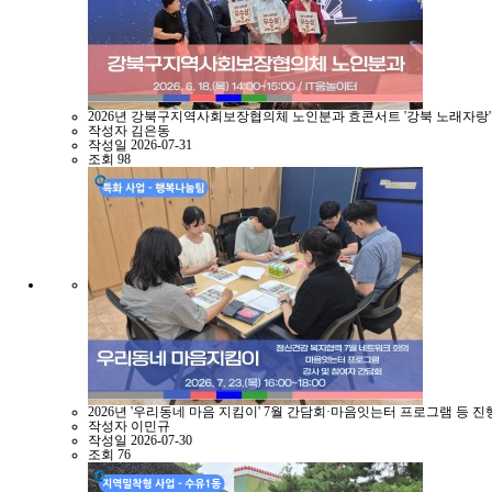
2026년 강북구지역사회보장협의체 노인분과 효콘서트 '강북 노래자랑'
작성자
김은동
작성일
2026-07-31
조회
98
2026년 '우리동네 마음 지킴이' 7월 간담회·마음잇는터 프로그램 등 진
작성자
이민규
작성일
2026-07-30
조회
76