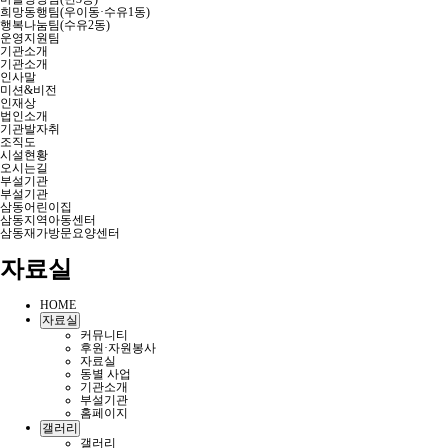
희망동행팀(우이동·수유1동)
행복나눔팀(수유2동)
운영지원팀
기관소개
기관소개
인사말
미션&비전
인재상
법인소개
기관발자취
조직도
시설현황
오시는길
부설기관
부설기관
삼동어린이집
삼동지역아동센터
삼동재가방문요양센터
자료실
HOME
자료실
커뮤니티
후원·자원봉사
자료실
동별 사업
기관소개
부설기관
홈페이지
갤러리
갤러리