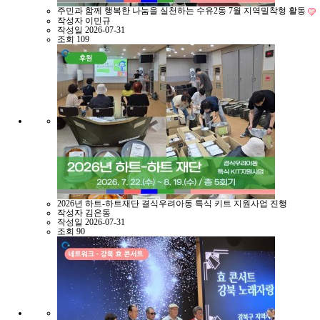
주민과 함께 행복한 나눔을 실천하는 수유2동 7월 지역밀착형 활동
작성자
이민규
작성일
2026-07-31
조회
109
2026년 하트-하트재단 결식우려아동 특식 키트 지원사업 진행
작성자
김은동
작성일
2026-07-31
조회
90