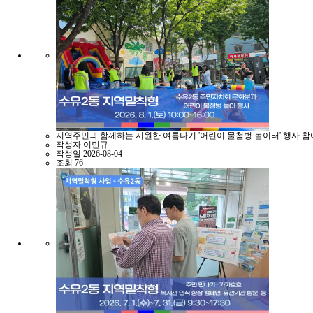
지역주민과 함께하는 시원한 여름나기 '어린이 물첨벙 놀이터' 행사 참
작성자
이민규
작성일
2026-08-04
조회
76