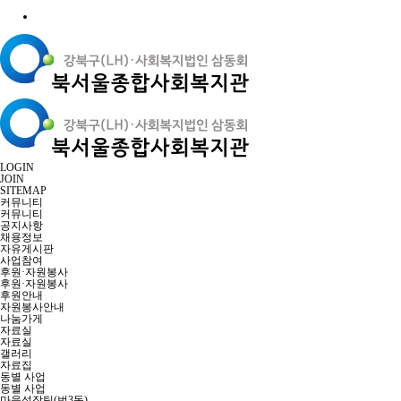
LOGIN
JOIN
SITEMAP
커뮤니티
커뮤니티
공지사항
채용정보
자유게시판
사업참여
후원·자원봉사
후원·자원봉사
후원안내
자원봉사안내
나눔가게
자료실
자료실
갤러리
자료집
동별 사업
동별 사업
마을성장팀(번3동)