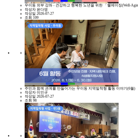
우이동 외부 강좌 - 건강하고 행복한 노년을 위한 「웰에이징(Well-Agi
작성자
윤다영
작성일
2026-07-27
조회
109
주민과 함께 관계를 만들어가는 우이동 지역밀착형 활동 이야기(6월)
작성자
이인규
작성일
2026-07-27
조회
98