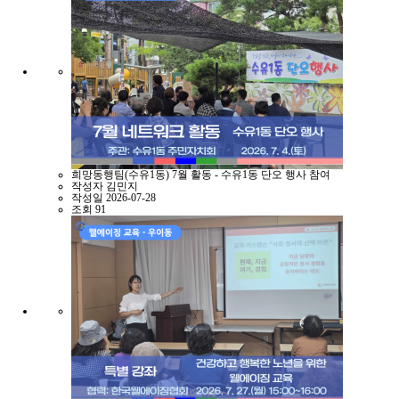
희망동행팀(수유1동) 7월 활동 - 수유1동 단오 행사 참여
작성자
김민지
작성일
2026-07-28
조회
91