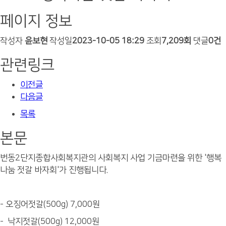
페이지 정보
작성자
윤보현
작성일
2023-10-05 18:29
조회
7,209회
댓글
0건
관련링크
이전글
다음글
목록
본문
번동2단지종합사회복지관의 사회복지 사업 기금마련을 위한 '행복
나눔 젓갈 바자회'가 진행됩니다.
- 오징어젓갈(500g) 7,000원
- 낙지젓갈(500g) 12,000원